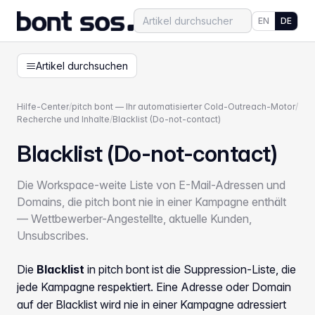
EN
DE
Artikel durchsuchen
Hilfe-Center
/
pitch bont — Ihr automatisierter Cold-Outreach-Motor
/
Recherche und Inhalte
/
Blacklist (Do-not-contact)
Blacklist (Do-not-contact)
Die Workspace-weite Liste von E-Mail-Adressen und
Domains, die pitch bont nie in einer Kampagne enthält
— Wettbewerber-Angestellte, aktuelle Kunden,
Unsubscribes.
Die
Blacklist
in pitch bont ist die Suppression-Liste, die
jede Kampagne respektiert. Eine Adresse oder Domain
auf der Blacklist wird nie in einer Kampagne adressiert