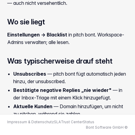
— auch nicht versehentlich.
Wo sie liegt
Einstellungen → Blacklist
in pitch bont. Workspace-
Admins verwalten; alle lesen.
Was typischerweise drauf steht
Unsubscribes
— pitch bont fügt automatisch jeden
hinzu, der unsubscribed.
Bestätigte negative Replies „nie wieder"
— in
der Inbox-Triage mit einem Klick hinzugefügt.
Aktuelle Kunden
— Domain hinzufügen, um nicht
zu pitchen, während sie zahlen.
Impressum & Datenschutz
Wettbewerber-Angestellte
SLA
Trust Center
— Wettbewerber-
Status
Bont Software GmbH ©
Domain, damit Kampagnen nicht in deren Schoß