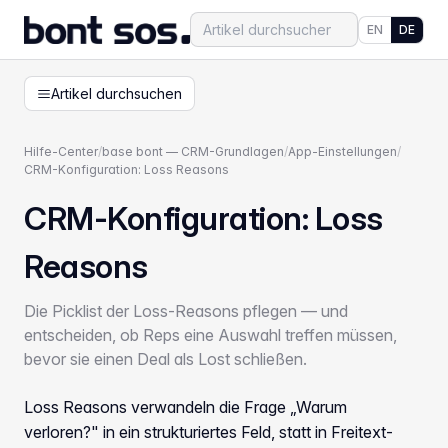
EN
DE
Artikel durchsuchen
Hilfe-Center
/
base bont — CRM-Grundlagen
/
App-Einstellungen
/
CRM-Konfiguration: Loss Reasons
CRM-Konfiguration: Loss
Reasons
Die Picklist der Loss-Reasons pflegen — und
entscheiden, ob Reps eine Auswahl treffen müssen,
bevor sie einen Deal als Lost schließen.
Loss Reasons verwandeln die Frage „Warum
verloren?" in ein strukturiertes Feld, statt in Freitext-