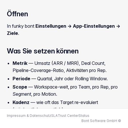
Öffnen
In funky bont
Einstellungen → App-Einstellungen →
Ziele
.
Was Sie setzen können
Metrik
— Umsatz (ARR / MRR), Deal Count,
Pipeline-Coverage-Ratio, Aktivitäten pro Rep.
Periode
— Quartal, Jahr oder Rolling Window.
Scope
— Workspace-weit, pro Team, pro Rep, pro
Segment, pro Motion.
Kadenz
— wie oft das Target re-evaluiert
(wöchentlich, monatlich).
Impressum & Datenschutz
SLA
Trust Center
Status
Bont Software GmbH ©
Wo Targets auftauchen