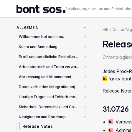
Anleitungen, How-tos und Fehlerbeh
ALLGEMEIN
Hilfe-Center
/
All
Willkommen bei bont sos.
2
Releas
Konto und Anmeldung
8
Chronologisch
Profil und persönliche Einstellungen
4
Arbeitsbereich und Team verwalten
2
Jedes Prod-Re
Abrechnung und Abonnement
funky bont
3
Daten verbinden (Integrationen)
8
Release Notes
Häufige Fragen und Fehlerbehebung
13
Sicherheit, Datenschutz und Compliance
31.07.26
3
Neuigkeiten und Roadmap
2
Verbesse
Release Notes
Admins u