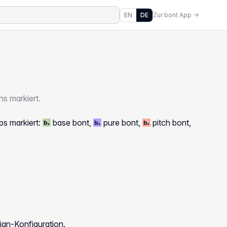
EN
DE
Zur bont App →
s markiert.
ps markiert:
base bont,
pure bont,
pitch bont,
ign-Konfiguration.