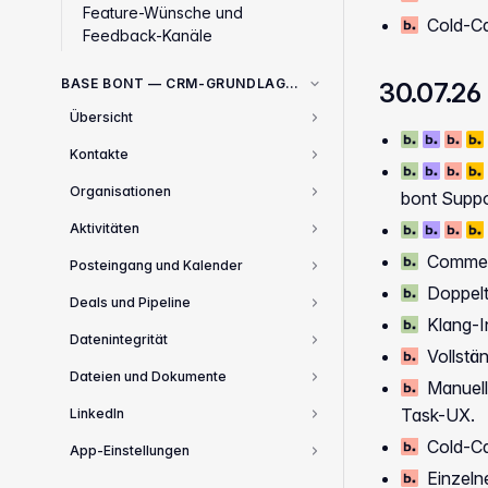
Feature-Wünsche und
Cold-Cal
Feedback-Kanäle
BASE BONT — CRM-GRUNDLAGEN
30.07.26
Übersicht
1
Kontakte
3
Organisationen
bont Suppo
2
Aktivitäten
2
Commerci
Posteingang und Kalender
2
Doppelt
Deals und Pipeline
4
Klang-In
Datenintegrität
1
Vollstän
Dateien und Dokumente
Manuelle
2
Task-UX.
LinkedIn
1
Cold-Ca
App-Einstellungen
10
Einzeln