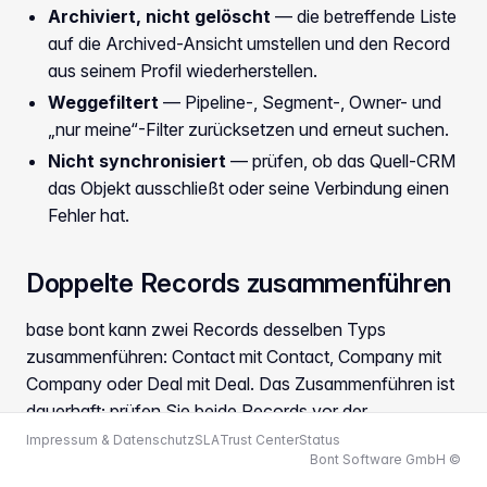
Archiviert, nicht gelöscht
— die betreffende Liste
auf die Archived-Ansicht umstellen und den Record
aus seinem Profil wiederherstellen.
Weggefiltert
— Pipeline-, Segment-, Owner- und
„nur meine“-Filter zurücksetzen und erneut suchen.
Nicht synchronisiert
— prüfen, ob das Quell-CRM
das Objekt ausschließt oder seine Verbindung einen
Fehler hat.
Doppelte Records zusammenführen
base bont kann zwei Records desselben Typs
zusammenführen: Contact mit Contact, Company mit
Company oder Deal mit Deal. Das Zusammenführen ist
dauerhaft; prüfen Sie beide Records vor der
Bestätigung.
Impressum & Datenschutz
SLA
Trust Center
Status
Bont Software GmbH ©
Den Contact, die Company oder den Deal öffnen,