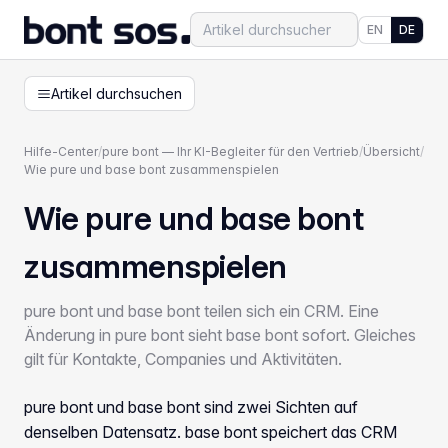
EN
DE
Artikel durchsuchen
Hilfe-Center
/
pure bont — Ihr KI-Begleiter für den Vertrieb
/
Übersicht
/
Wie pure und base bont zusammenspielen
Wie pure und base bont
zusammenspielen
pure bont und base bont teilen sich ein CRM. Eine
Änderung in pure bont sieht base bont sofort. Gleiches
gilt für Kontakte, Companies und Aktivitäten.
pure bont und base bont sind zwei Sichten auf
denselben Datensatz. base bont
speichert
das CRM