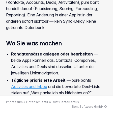
(Kontakte, Accounts, Deals, Aktivitäten); pure bont
handelt darauf
(Priorisierung, Scoring, Forecasting,
Reporting). Eine Änderung in einer App ist in der
anderen sofort sichtbar — kein Sync-Delay, keine
getrennte Datenbank.
Wo Sie was machen
Rohdatensätze anlegen oder bearbeiten
—
beide Apps können das. Contacts, Companies,
Activities und Deals sind dasselbe UI unter der
jeweiligen Linksnavigation.
Tägliche priorisierte Arbeit
— pure bonts
Activities und Inbox
und die bewertete Deal-Liste
zielen auf „Was packe ich als Nächstes an?"
CRM-Modell konfigurieren
— die
CRM-
Impressum & Datenschutz
SLA
Trust Center
Status
Konfiguration
liegt in base bont und besitzt Pipelines,
Bont Software GmbH ©
Felder, Produkte etc. pure bont liest sie.