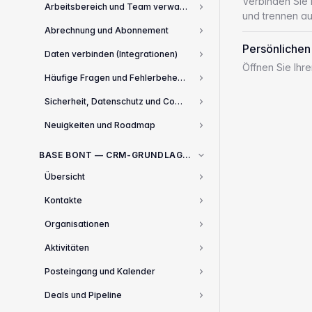
Verbinden Sie 
Arbeitsbereich und Team verwalten
2
und trennen au
Abrechnung und Abonnement
3
Persönlichen
Daten verbinden (Integrationen)
8
Öffnen Sie Ihr
Häufige Fragen und Fehlerbehebung
13
Sicherheit, Datenschutz und Compliance
3
Neuigkeiten und Roadmap
2
BASE BONT — CRM-GRUNDLAGEN
Übersicht
1
Kontakte
3
Organisationen
2
Aktivitäten
2
Posteingang und Kalender
2
Deals und Pipeline
4