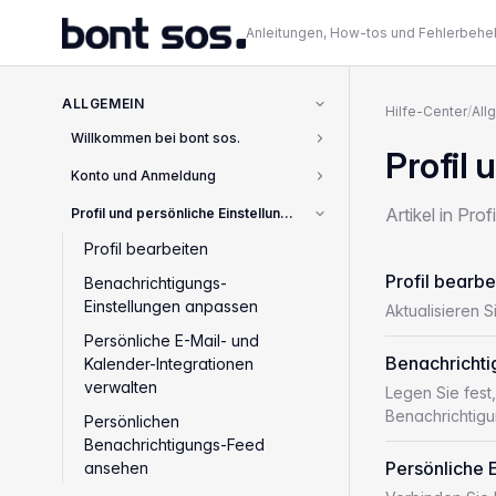
Anleitungen, How-tos und Fehlerbeh
ALLGEMEIN
Hilfe-Center
/
All
Willkommen bei bont sos.
2
Profil 
Konto und Anmeldung
8
Artikel in Pro
Profil und persönliche Einstellungen
4
Profil bearbeiten
Profil bearbe
Benachrichtigungs-
Einstellungen anpassen
Aktualisieren 
Persönliche E-Mail- und
Benachrichti
Kalender-Integrationen
verwalten
Legen Sie fest
Benachrichtig
Persönlichen
Benachrichtigungs-Feed
Persönliche 
ansehen