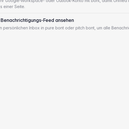
Ihr Google-Workspace- oder Outlook-Konto mit bont, damit Unified 
s einer Seite.
 Benachrichtigungs-Feed ansehen
en persönlichen Inbox in pure bont oder pitch bont, um alle Benachr