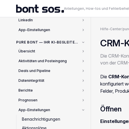
Datenintegrität
1
Anleitungen, How-tos und Fehlerbeh
Dateien und Dokumente
2
LinkedIn
1
Hilfe-Center
/
pur
App-Einstellungen
10
CRM-Ko
PURE BONT — IHR KI-BEGLEITER FÜR DEN VERTRIEB
Übersicht
2
Die CRM-Konfi
Aktivitäten und Posteingang
von der CRM-K
1
Deals und Pipeline
1
Die
CRM-Kon
Datenintegrität
2
konfiguriert w
Berichte
Felder, Produk
3
Prognosen
2
Öffnen
App-Einstellungen
5
Benachrichtigungen
Einstellung
Aktionspläne