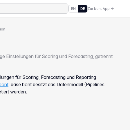
EN
DE
Zur bont App →
ion
e Einstellungen für Scoring und Forecasting, getrennt
ellungen für Scoring, Forecasting und Reporting
bont
: base bont besitzt das Datenmodell (Pipelines,
etiert werden.