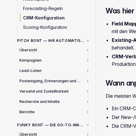
Forecasting-Regeln
Was hier 
CRM-Konfiguration
Field Map
Scoring-Konfiguration
mit den We
Existing-
PITCH BONT — IHR AUTOMATISIERTER COLD-OUTREACH-MOTOR
behandelt. 
Übersicht
1
CRM-Verb
Kampagnen
5
Produktion
Lead-Listen
6
Posteingang, Erinnerungen und Aufgaben
Wann an
3
Versand und Zustellbarkeit
4
Die meisten W
Recherche und Inhalte
5
Ein CRM-Cu
Berichte
1
Der New-/Ex
FUNKY BONT — DIE GO-TO-MARKET-EXECUTION-ENGINE
Die CRM-Ve
Übersicht