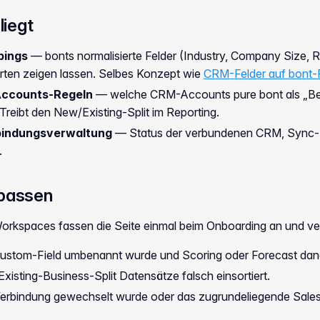
liegt
pings
— bonts normalisierte Felder (Industry, Company Size,
rten zeigen lassen. Selbes Konzept wie
CRM-Felder auf bont-F
Accounts-Regeln
— welche CRM-Accounts pure bont als „B
Treibt den New/Existing-Split im Reporting.
indungsverwaltung
— Status der verbundenen CRM, Sync-Fe
.
passen
orkspaces fassen die Seite einmal beim Onboarding an und ve
stom-Field umbenannt wurde und Scoring oder Forecast dana
isting-Business-Split Datensätze falsch einsortiert.
rbindung gewechselt wurde oder das zugrundeliegende Sale