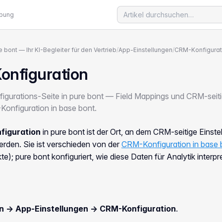
ebung
e bont — Ihr KI-Begleiter für den Vertrieb
/
App-Einstellungen
/
CRM-Konfigurat
nfiguration
gurations-Seite in pure bont — Field Mappings und CRM-seitig
onfiguration in base bont.
figuration
in pure bont ist der Ort, an dem CRM-seitige Einst
erden. Sie ist
verschieden
von der
CRM-Konfiguration in base 
te); pure bont konfiguriert, wie diese Daten für Analytik interpr
en → App-Einstellungen → CRM-Konfiguration
.